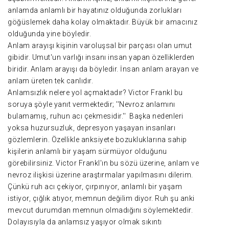
anlamda anlamlı bir hayatınız olduğunda zorlukları
göğüslemek daha kolay olmaktadır. Büyük bir amacınız
olduğunda yine böyledir.
Anlam arayışı kişinin varoluşsal bir parçası olan umut
gibidir. Umut'un varlığı insanı insan yapan özelliklerden
biridir. Anlam arayışı da böyledir. İnsan anlam arayan ve
anlam üreten tek canlıdır.
Anlamsızlık nelere yol açmaktadır? Victor Frankl bu
soruya şöyle yanıt vermektedir; ''Nevroz anlamını
bulamamış, ruhun acı çekmesidir.'' Başka nedenleri
yoksa huzursuzluk, depresyon yaşayan insanları
gözlemlerin. Özellikle anksiyete bozukluklarına sahip
kişilerin anlamlı bir yaşam sürmüyor olduğunu
görebilirsiniz. Victor Frankl'ın bu sözü üzerine, anlam ve
nevroz ilişkisi üzerine araştırmalar yapılmasını dilerim.
Çünkü ruh acı çekiyor, çırpınıyor, anlamlı bir yaşam
istiyor, çığlık atıyor, memnun değilim diyor. Ruh şu anki
mevcut durumdan memnun olmadığını söylemektedir.
Dolayısıyla da anlamsız yaşıyor olmak sıkıntı