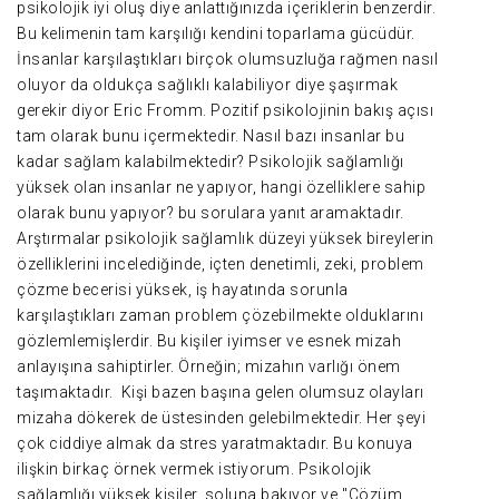
psikolojik iyi oluş diye anlattığınızda içeriklerin benzerdir.
Bu kelimenin tam karşılığı kendini toparlama gücüdür.
İnsanlar karşılaştıkları birçok olumsuzluğa rağmen nasıl
oluyor da oldukça sağlıklı kalabiliyor diye şaşırmak
gerekir diyor Eric Fromm. Pozitif psikolojinin bakış açısı
tam olarak bunu içermektedir. Nasıl bazı insanlar bu
kadar sağlam kalabilmektedir? Psikolojik sağlamlığı
yüksek olan insanlar ne yapıyor, hangi özelliklere sahip
olarak bunu yapıyor? bu sorulara yanıt aramaktadır.
Arştırmalar psikolojik sağlamlık düzeyi yüksek bireylerin
özelliklerini incelediğinde, içten denetimli, zeki, problem
çözme becerisi yüksek, iş hayatında sorunla
karşılaştıkları zaman problem çözebilmekte olduklarını
gözlemlemişlerdir. Bu kişiler iyimser ve esnek mizah
anlayışına sahiptirler. Örneğin; mizahın varlığı önem
taşımaktadır. Kişi bazen başına gelen olumsuz olayları
mizaha dökerek de üstesinden gelebilmektedir. Her şeyi
çok ciddiye almak da stres yaratmaktadır. Bu konuya
ilişkin birkaç örnek vermek istiyorum. Psikolojik
sağlamlığı yüksek kişiler, soluna bakıyor ve ''Çözüm