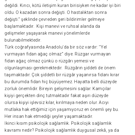
değildi. Kırıcı, kötü iletişim kuran birisiyken ne kadar iyi biri
oldu. O kazadan sonra değişti. O hastalıktan sonra
değişti.” şeklinde çevreden geri bildirimler gelmeye
başlamaktadır. Kişi manevi ve ruhsal alanda da
gelişmeler yaşayarak manevi yönelimlerde
bulunabilmektedir.
Türk coğrafyasında Anadolu’da bir söz vardır: ''Yel
vurmayan fidan ağaç olmaz'' diye. Rüzgar vurmayan
fidan ağaç olmaz çünkü o rüzgârı yemesi ve
olgunlaşması gerekmektedir. Rüzgârın şiddeti de önem
taşımaktadır. Çok şiddetli bir rüzgâr yaşanırsa fidanı kırar
bu durumda fidan hiç büyüyemez. Hayatta belli düzeyde
zorluk önemlidir. Bireyin gelişmesini sağlar. Kamçılar
kişiyi gerçekten dinç tutmaktadır fakat aşırı düzeyde
olursa kişiyi işlevsiz kılar, kırılmaya neden olur. Acıyı
mutlaka hak ettiğimiz için yaşamıyoruz en önemli şey bu.
Her insan hak etmediği şeyler yaşamaktadır.
İkinci kısım psikolojik sağlamlık. Psikolojik sağlamlık
kavramı nedir? Psikolojik sağlamlık duygusal zekâ, ya da