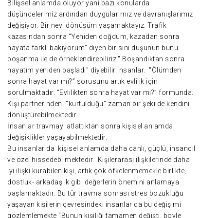
Bilişsel anlamda oluyor yani bazı konularda
düşüncelerimiz ardından duygularımız ve davranışlarımız
değişiyor. Bir nevi dönüşüm yaşamaktayız. Trafik
kazasından sonra “Yeniden doğdum, kazadan sonra
hayata farklı bakıyorum” diyen birisini düşünün bunu
boşanma ile de örneklendirebiliriz.'' Boşandıktan sonra
hayatım yeniden başladı'' diyebilir insanlar. ''Ölümden
sonra hayat var mı?” sorusunu artık evlilik için
sorulmaktadır. “Evlilikten sonra hayat var mı?” formunda.
Kişi partnerinden ''kurtulduğu'' zaman bir şekilde kendini
dönüştürebilmektedir.
İnsanlar travmayı atlattıktan sonra kişisel anlamda
değişiklikler yaşayabilmektedir.
Bu insanlar da kişisel anlamda daha canlı, güçlü, insancıl
ve özel hissedebilmektedir. Kişilerarası ilişkilerinde daha
iyi ilişki kurabilen kişi, artık çok öfkelenmemekle birlikte,
dostluk- arkadaşlık gibi değerlerin önemini anlamaya
başlamaktadır. Bu tür travma sonrası stres bozukluğu
yaşayan kişilerin çevresindeki insanlar da bu değişimi
gözlemlemekte “Bunun kişiliği tamamen değişti, böyle