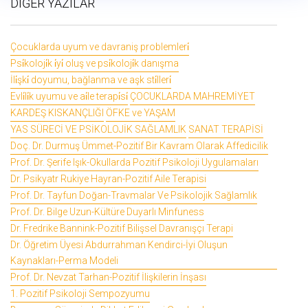
DİĞER YAZILAR
Çocuklarda uyum ve davraniş problemleri̇
Psi̇koloji̇k i̇yi̇ oluş ve psi̇koloji̇k danışma
İli̇şki̇ doyumu, bağlanma ve aşk sti̇lleri̇
Evli̇li̇k uyumu ve ai̇le terapi̇si̇
ÇOCUKLARDA MAHREMİYET
KARDEŞ KISKANÇLIĞI
ÖFKE ve YAŞAM
YAS SÜRECİ VE PSİKOLOJİK SAĞLAMLIK
SANAT TERAPİSİ
Doç. Dr. Durmuş Ümmet-Pozitif Bir Kavram Olarak Affedicilik
Prof. Dr. Şerife Işık-Okullarda Pozitif Psikoloji Uygulamaları
Dr. Psikyatr Rukiye Hayran-Pozitif Aile Terapisi
Prof. Dr. Tayfun Doğan-Travmalar Ve Psikolojik Sağlamlık
Prof. Dr. Bilge Uzun-Kültüre Duyarlı Minfuness
Dr. Fredrike Bannink-Pozitif Bilişsel Davranışçı Terapi
Dr. Öğretim Üyesi Abdurrahman Kendirci-İyi Oluşun
Kaynakları-Perma Modeli
Prof. Dr. Nevzat Tarhan-Pozitif İlişkilerin İnşası
1. Pozitif Psikoloji Sempozyumu