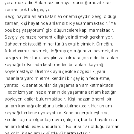
yaratmaktadır. Anlamsız bir hayat sürdüğümüzde ise
zaman çok hızlı geçiyor.
Sevgi hayata anlam katan en önemli şeydir. Sevgi olduğu
zaman, kişi hayatında anlamsızlık yaşamamaktadır. “Ya
boş boş yaşıyorum” gibi düşüncelere kapılmamaktadır.
Sevgiyi yalnızca romantik ilişkiye indirmek gerekmiyor.
Bahsetmek istediğim her türlü sevgi biçimidir. Örneğin;
Arkadaşımızı sevmek, doğmuş çocuğunuzu sevmek, ilahi
sevgi vb. Her türlü sevgilin var olması çok ciddi bir anlam
kaynağıdır. Burada kestirmeden bir anlam kaynağı
söylemekteyiz. Üretmek aynı şekilde özgecilik, yani
insanlara yardım etme, kendini bir şey için feda etme,
yaratıcılık, sanat bunlar da yaşama anlam katmaktadır.
Hedonizm yani haz almanın da yaşamına anlam kattığını
söyleyen kişiler bulunmaktadır. Kişi, hazzın önemli bir
anlam kaynağı olduğunu belirtebilmektedir. Her anlam
kaynağı herkese uymayabilir. Kendini gerçekleştirme,
kendini aşma. olgunlaşmaya çalışma, bunlar hayatımıza
anlam katabilecek unsurlardır. Bu unsurlar olduğu zaman
psikolojik sağlamlık yüzde yüz artmaktadır.