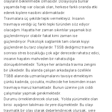
olayların beklenmedik olmasıdır. Dolayısıyla bunlar
yaşamda hep var olacak olan, herkese farklı oranda etki
ederek kişilere nasibini aldırmaktadır.
Travmalara üç şekilde tepki vermekteyiz. İnsanın
travmaya verdiği üç farklı tepki türünden söz ediyor
olacağım. Hayatta her zaman sıkıntılar yaşamak bizi
güçlendirmiyor olabilir fakat kimi zaman ise
güçlendiriyor. Psikolojik sağlamlık tam olarak kişiyi
güçlendiren bu tarz olaylardır. TSSB dediğimiz travma
sonrası stres bozukluğu çok ağır derecede rahatsız edici,
insanın hayatını mahveden bir rahatsızlığa
dönüşebilmektedir. Türkiye her anlamda travma zengini
bir ülkededir. Bu alanda çalışan arkadaşlara özellikle
TSBB alanında uzmanlaşmalarını tavsiye etmekteyim
çünkü kadında, çocukta, mültecide her kesimden insan
travmaya maruz kamaktadır. Bunun üzerine çok ciddi
çalışmalar yapmak gerekmektedir.
Durumu örneklendirecek olursak; Yolda yürümekte olan
birisi ayağının takılması ile yere düşmektedir. Bu olayı
travmatik bir olay olarak değerlendirecek olursak; yere