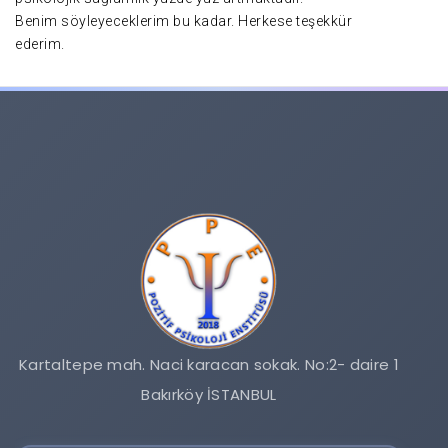
Benim söyleyeceklerim bu kadar. Herkese teşekkür
ederim.
Kartaltepe mah. Naci karacan sokak. No:2- daire 1
Bakırköy İSTANBUL