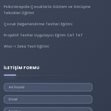
Psi̇koterapi̇de Çocuklarla Gözlem ve Görüşme
Tekni̇kleri̇ Eği̇ti̇mi̇
Çocuk Değerlendi̇rme Testleri̇ Eği̇ti̇mi̇
Projekti̇f Testler Uygulayıcı Eği̇ti̇m CAT TAT
Wisc-r Zeka Testi̇ Eği̇ti̇mi̇
İLETİŞİM FORMU